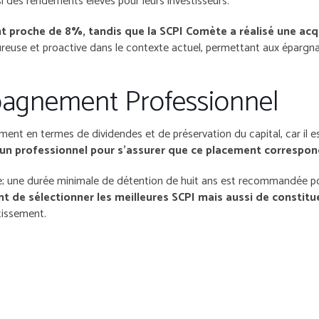
si des rendements élevés pour leurs investisseurs.
nt proche de 8%, tandis que la SCPI Comète a réalisé une acq
oureuse et proactive dans le contexte actuel, permettant aux éparg
pagnement Professionnel
nt en termes de dividendes et de préservation du capital, car il e
r un professionnel pour s’assurer que ce placement correspond
e; une durée minimale de détention de huit ans est recommandée pou
 sélectionner les meilleures SCPI mais aussi de constituer 
tissement.